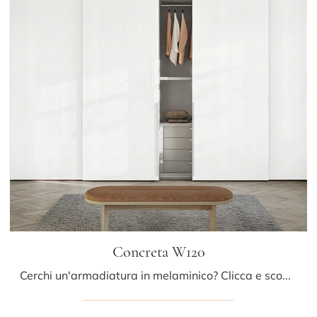
Concreta W120
Cerchi un'armadiatura in melaminico? Clicca e scopri armadi a muro con ante scorrevoli di Colombini Casa.