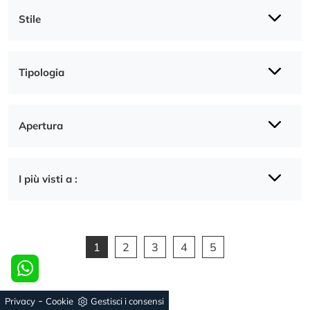
Stile
Tipologia
Apertura
I più visti a :
1
2
3
4
5
-
Privacy
Cookie
Gestisci i consensi