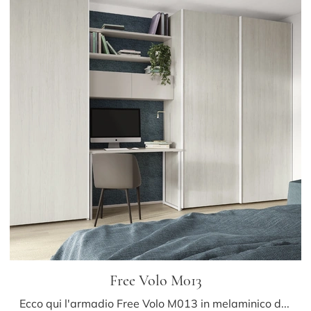
Free Volo M013
Ecco qui l'armadio Free Volo M013 in melaminico di Colombini Casa! Una ricca gamma di armadi a muro con ante scorrevoli.