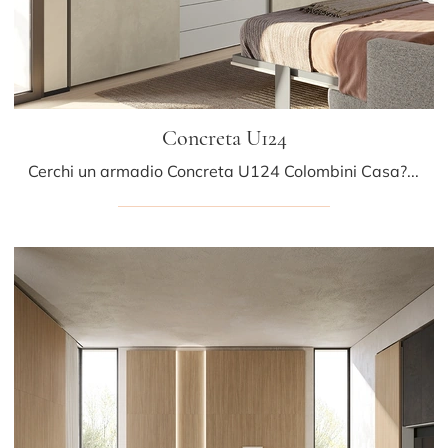
Concreta U124
Cerchi un armadio Concreta U124 Colombini Casa? Clicca subito! Gli armadi su misura con ante scorrevoli ti aspettano.