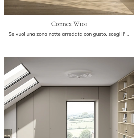
Connex W101
Se vuoi una zona notte arredata con gusto, scegli l'armadio Connex W101 con ante scorrevoli di Colombini Casa!