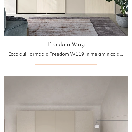
Freedom W119
Ecco qui l'armadio Freedom W119 in melaminico di Colombini Casa! Una ricca gamma di armadi a muro con ante scorrevoli.