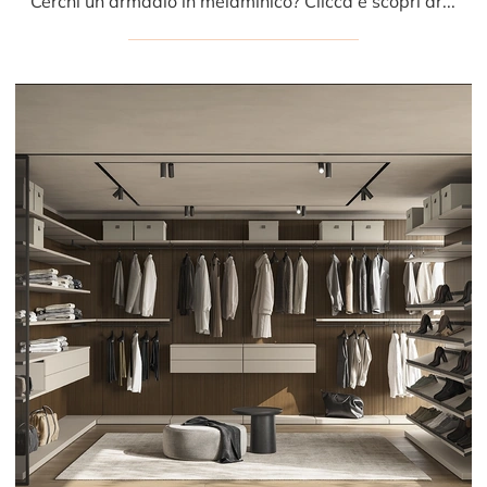
Cerchi un armadio in melaminico? Clicca e scopri armadiature cabine armadio con ante scorrevoli di Colombini Casa.