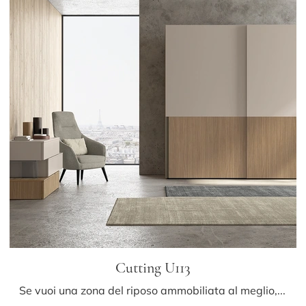
Cutting U113
Se vuoi una zona del riposo ammobiliata al meglio, scegli l'armadio Cutting U113 con ante scorrevoli di Colombini Casa!