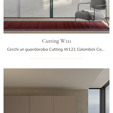
Cutting W121
Cerchi un guardaroba Cutting W121 Colombini Casa? Clicca subito! Gli armadi a muro con ante scorrevoli ti attendono.