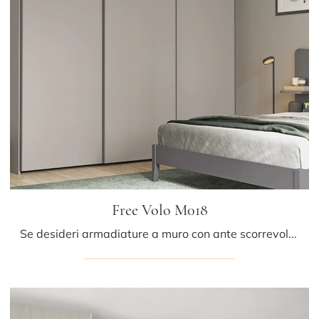
Free Volo M018
Se desideri armadiature a muro con ante scorrevoli, clicca e scopri l'armadio Free Volo M018 di Colombini Casa in melaminico.