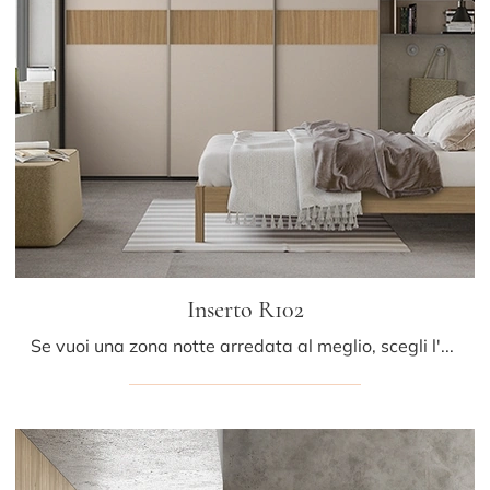
Inserto R102
Se vuoi una zona notte arredata al meglio, scegli l'armadio Inserto R102 con ante scorrevoli di Colombini Casa!