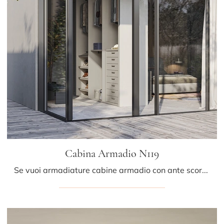
Cabina Armadio N119
Se vuoi armadiature cabine armadio con ante scorrevoli, clicca e scopri l'armadio Cabina Armadio N119 di Colombini Casa in melaminico.