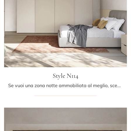
Style N114
Se vuoi una zona notte ammobiliata al meglio, scegli l'armadio Style N114 con ante scorrevoli di Colombini Casa!