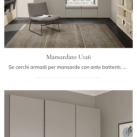
Mansardato U126
Se cerchi armadi per mansarde con ante battenti, clicca e scopri l'armadio Mansardato U126 di Colombini Casa in melaminico.