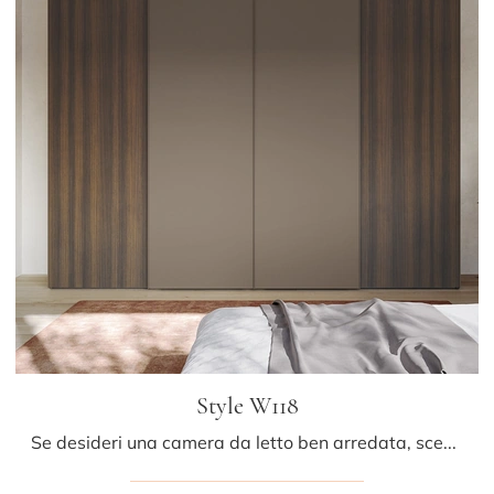
Style W118
Se desideri una camera da letto ben arredata, scegli l'armadio Style W118 con ante scorrevoli di Colombini Casa!