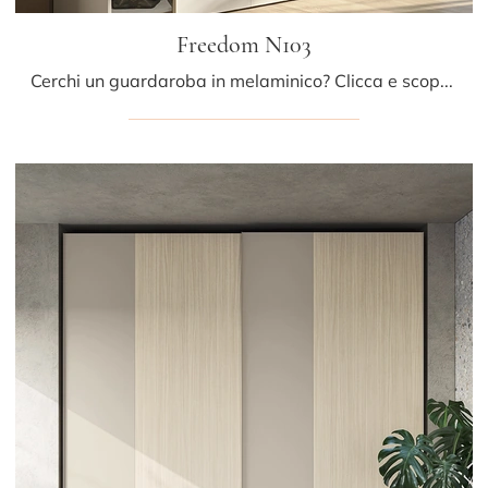
Freedom N103
Cerchi un guardaroba in melaminico? Clicca e scopri armadi a muro con ante scorrevoli di Colombini Casa.