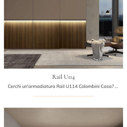
Rail U114
Cerchi un'armadiatura Rail U114 Colombini Casa? Clicca subito! Gli armadi a muro con ante scorrevoli ti attendono.