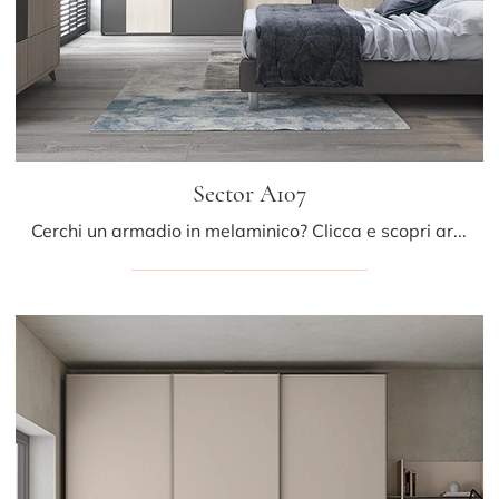
Sector A107
Cerchi un armadio in melaminico? Clicca e scopri armadi su misura con ante scorrevoli di Colombini Casa.