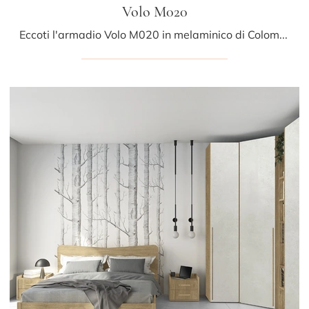
Volo M020
Eccoti l'armadio Volo M020 in melaminico di Colombini Casa! Un ricco catalogo di armadi ad angolo con ante battenti.