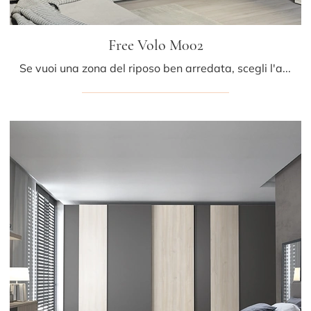
Free Volo M002
Se vuoi una zona del riposo ben arredata, scegli l'armadio Free Volo M002 con ante scorrevoli di Colombini Casa!