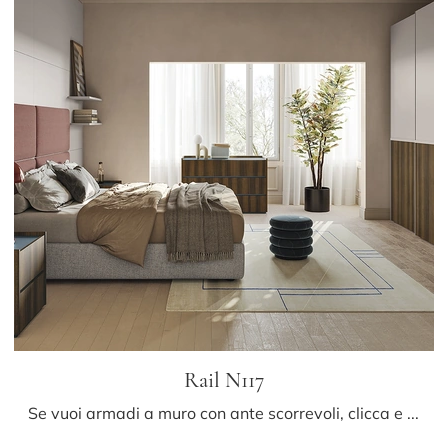
Rail N117
Se vuoi armadi a muro con ante scorrevoli, clicca e scopri l'armadio Rail N117 di Colombini Casa in melaminico.