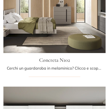
Concreta N102
Cerchi un guardaroba in melaminico? Clicca e scopri armadiature su misura con ante scorrevoli di Colombini Casa.