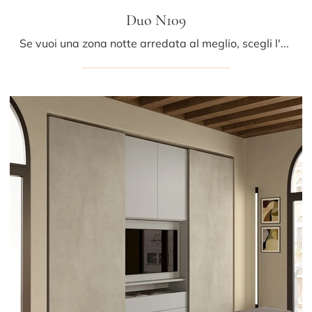
Duo N109
Se vuoi una zona notte arredata al meglio, scegli l'armadio Duo N109 con ante scorrevoli di Colombini Casa!