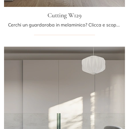
Cutting W129
Cerchi un guardaroba in melaminico? Clicca e scopri armadiature a muro con ante scorrevoli di Colombini Casa.