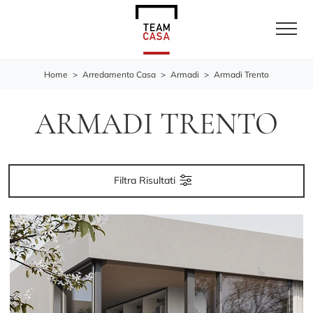
Home
>
Arredamento Casa
>
Armadi
>
Armadi Trento
ARMADI TRENTO
Filtra Risultati