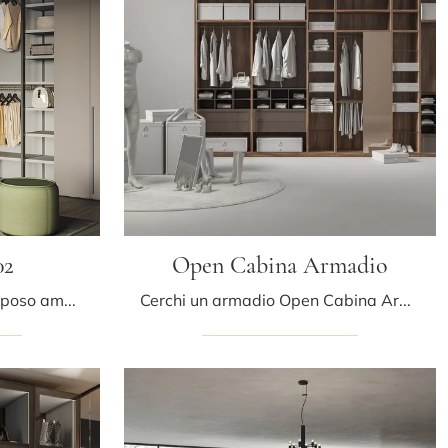
02
Open Cabina Armadio
Se desideri una zona del riposo ammobiliata al meglio, scegli l'armadio Concreta A102 con ante battenti di Colombini Casa!
Cerchi un armadio Open Cabina Armadio Tumidei? Clicca subito! Gli armadi cabine armadio con ante scorrevoli ti aspettano.