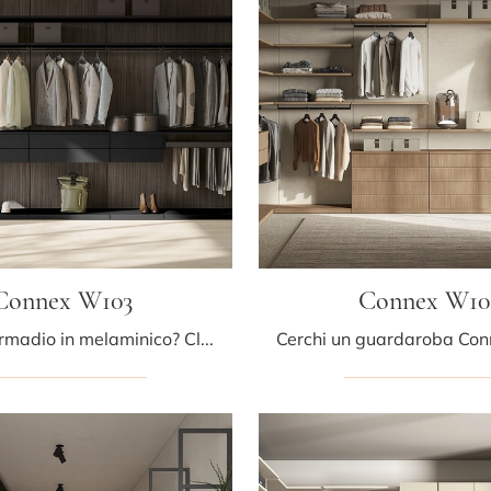
Connex W103
Connex W10
Cerchi un armadio in melaminico? Clicca e scopri armadiature cabine armadio con ante scorrevoli di Colombini Casa.