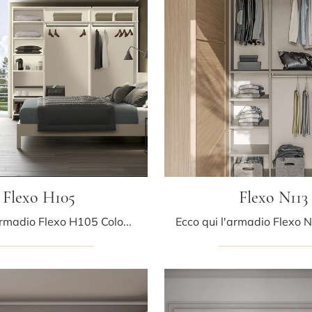
Flexo H105
Flexo N113
Cerchi un armadio Flexo H105 Colombini Casa? Clicca subito! Gli armadi cabine armadio con ante scorrevoli ti aspettano.