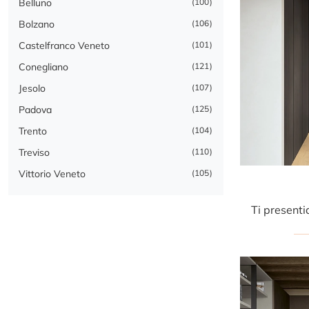
Belluno
100
Bolzano
106
Castelfranco Veneto
101
Conegliano
121
Jesolo
107
Padova
125
Trento
104
Treviso
110
Vittorio Veneto
105