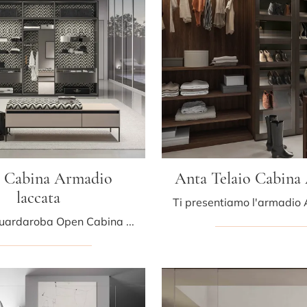
 Cabina Armadio
Anta Telaio Cabina
laccata
Cerchi un guardaroba Open Cabina Armadio laccata Tumidei? Clicca subito! Gli armadi cabine armadio con ante scorrevoli ti attendono.