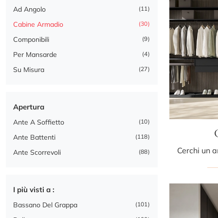
Ad Angolo
11
Cabine Armadio
30
Componibili
9
Per Mansarde
4
Su Misura
27
Apertura
Ante A Soffietto
10
Ante Battenti
118
Ante Scorrevoli
88
I più visti a :
Bassano Del Grappa
101