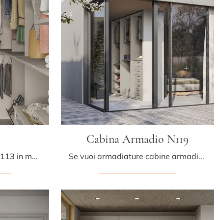
Cabina Armadio N119
Ecco qui l'armadio Flexo N113 in melaminico di Colombini Casa! Un ricco catalogo di armadi cabine armadio con ante battenti.
Se vuoi armadiature cabine armadio con ante scorrevoli, clicca e scopri l'armadio Cabina Armadio N119 di Colombini Casa in melaminico.