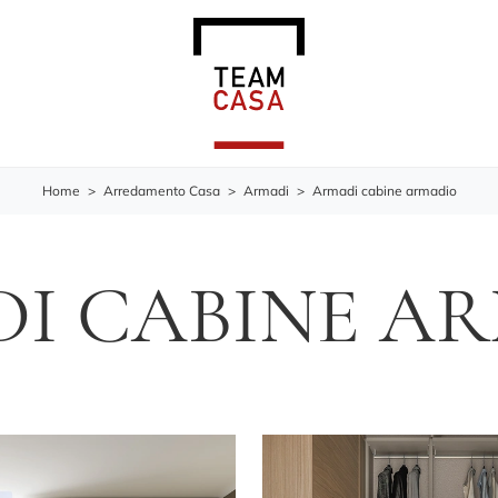
Home
>
Arredamento Casa
>
Armadi
>
Armadi cabine armadio
I CABINE A