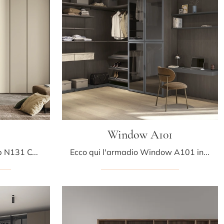
Window A101
Cerchi un guardaroba Club N131 Colombini Casa? Clicca subito! Gli armadi cabine armadio con ante battenti ti attendono.
Ecco qui l'armadio Window A101 in melaminico di Colombini Casa! Un ricco catalogo di armadi cabine armadio con ante battenti.