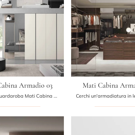
Cabina Armadio 03
Mati Cabina Arma
Cerchi un guardaroba Mati Cabina Armadio 03 Tumidei? Clicca subito! Gli armadi cabine armadio con ante battenti ti attendono.