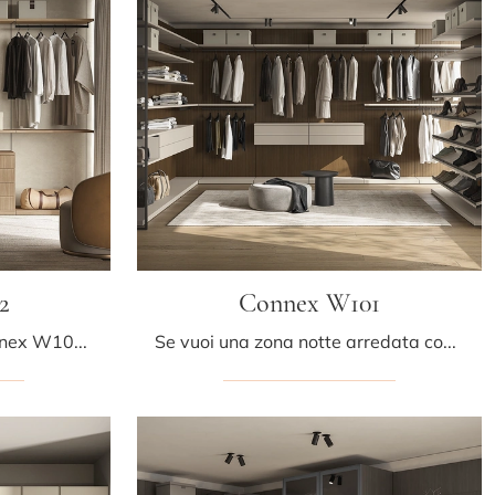
2
Connex W101
Cerchi un guardaroba Connex W102 Colombini Casa? Clicca subito! Gli armadi cabine armadio con ante scorrevoli ti aspettano.
Se vuoi una zona notte arredata con gusto, scegli l'armadio Connex W101 con ante scorrevoli di Colombini Casa!