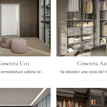
oncreta U111
Concreta A1
Se desideri armadiature cabine armadio con ante battenti, clicca e scopri l'armadio Concreta U111 di Colombini Casa in melaminico.