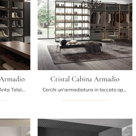
 Armadio
Cristal Cabina Armadio
Ti presentiamo l'armadio Anta Telaio Cabina Armadio in melaminico di Tumidei! Una ricca gamma di armadi cabine armadio con ante battenti.
Cerchi un'armadiatura in laccato opaco? Clicca e scopri armadi cabine armadio con ante scorrevoli di Tumidei.