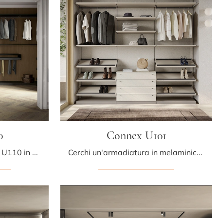
0
Connex U101
Ecco qui l'armadio Connex U110 in melaminico di Colombini Casa! Una ricca gamma di armadi cabine armadio con ante scorrevoli.
Cerchi un'armadiatura in melaminico? Clicca e scopri armadiature cabine armadio con ante scorrevoli di Colombini Casa.