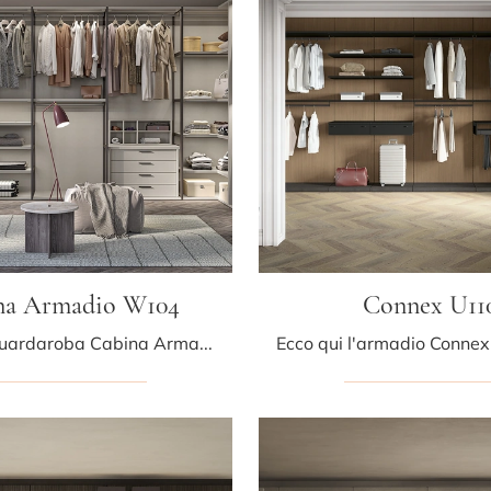
na Armadio W104
Connex U11
Cerchi un guardaroba Cabina Armadio W104 Colombini Casa? Clicca subito! Gli armadi cabine armadio con ante scorrevoli ti attendono.