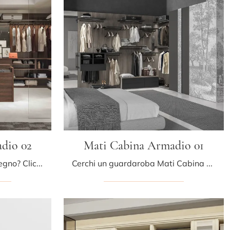
dio 02
Mati Cabina Armadio 01
Cerchi un'armadiatura in legno? Clicca e scopri armadiature cabine armadio con ante scorrevoli di Tumidei.
Cerchi un guardaroba Mati Cabina Armadio 01 Tumidei? Clicca subito! Gli armadi cabine armadio con ante scorrevoli ti attendono.