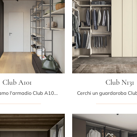
Club A101
Club N131
Ti presentiamo l'armadio Club A101 in melaminico di Colombini Casa! Un ricco catalogo di armadi cabine armadio con ante battenti.