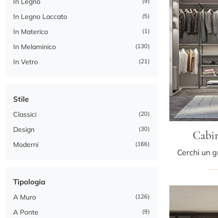
In Legno
9
In Legno Laccato
5
In Materico
1
In Melaminico
130
In Vetro
21
Stile
Classici
20
Design
30
Cabi
Moderni
166
Tipologia
A Muro
126
A Ponte
9