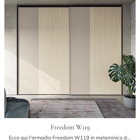
Freedom W119
Ecco qui l'armadio Freedom W119 in melaminico di Colombini Casa! Una ricca gamma di armadi a muro con ante scorrevoli.