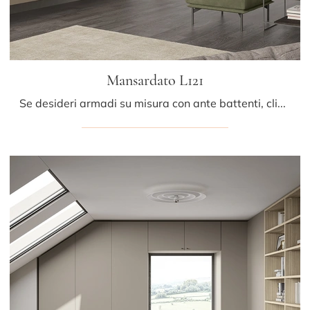
Mansardato L121
Se desideri armadi su misura con ante battenti, clicca e scopri l'armadio Mansardato L121 di Colombini Casa in melaminico.