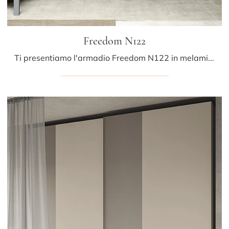
Freedom N122
Ti presentiamo l'armadio Freedom N122 in melaminico di Colombini Casa! Una ricca gamma di armadi a muro con ante scorrevoli.