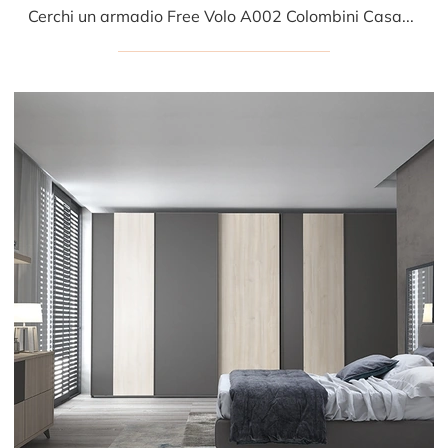
Cerchi un armadio Free Volo A002 Colombini Casa? Clicca subito! Gli armadi a muro con ante scorrevoli ti aspettano.