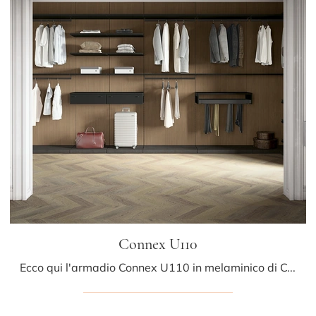
Connex U110
Ecco qui l'armadio Connex U110 in melaminico di Colombini Casa! Una ricca gamma di armadi cabine armadio con ante scorrevoli.