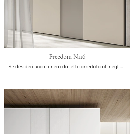
Freedom N116
Se desideri una camera da letto arredata al meglio, scegli l'armadio Freedom N116 con ante scorrevoli di Colombini Casa!