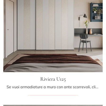
Riviera U125
Se vuoi armadiature a muro con ante scorrevoli, clicca e scopri l'armadio Riviera U125 di Colombini Casa in melaminico.