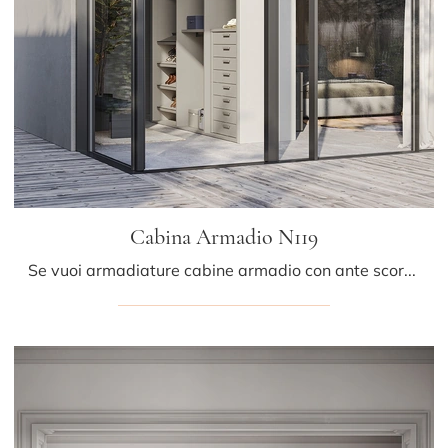
Cabina Armadio N119
Se vuoi armadiature cabine armadio con ante scorrevoli, clicca e scopri l'armadio Cabina Armadio N119 di Colombini Casa in melaminico.