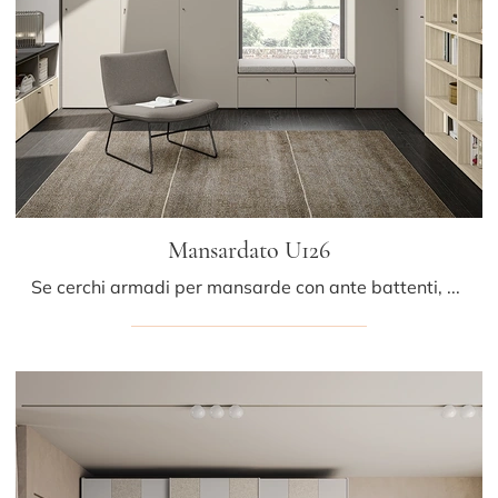
Mansardato U126
Se cerchi armadi per mansarde con ante battenti, clicca e scopri l'armadio Mansardato U126 di Colombini Casa in melaminico.