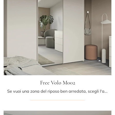
Free Volo M002
Se vuoi una zona del riposo ben arredata, scegli l'armadio Free Volo M002 con ante scorrevoli di Colombini Casa!