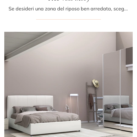
Se desideri una zona del riposo ben arredata, scegli l'armadio Free Volo M019 con ante scorrevoli di Colombini Casa!