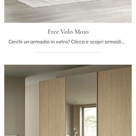
Free Volo M010
Cerchi un armadio in vetro? Clicca e scopri armadiature a muro con ante scorrevoli di Colombini Casa.