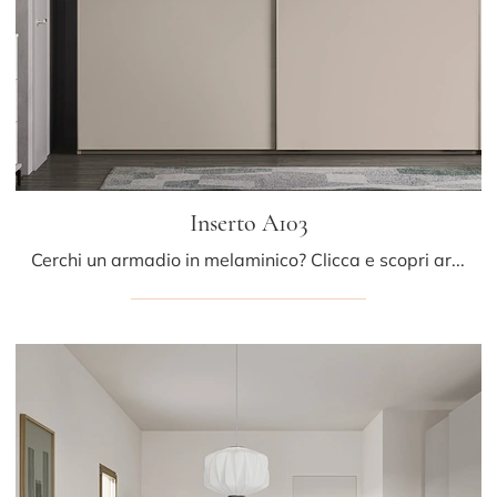
Inserto A103
Cerchi un armadio in melaminico? Clicca e scopri armadi a muro con ante scorrevoli di Colombini Casa.