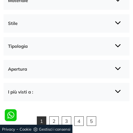
Materiale
Stile
Tipologia
Apertura
I più visti a :
1
2
3
4
5
-
Privacy
Cookie
Gestisci i consensi