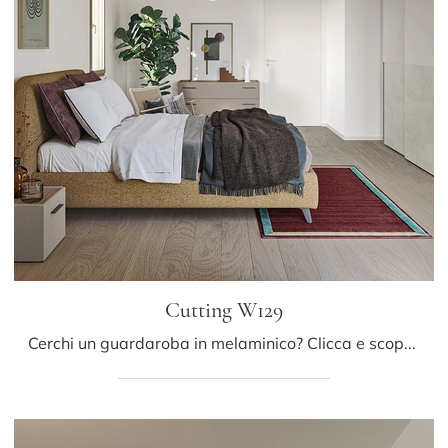
Cutting W129
Cerchi un guardaroba in melaminico? Clicca e scopri armadiature a muro con ante scorrevoli di Colombini Casa.