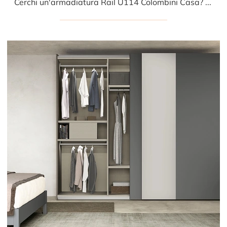
Cerchi un'armadiatura Rail U114 Colombini Casa? Clicca subito! Gli armadi a muro con ante scorrevoli ti attendono.