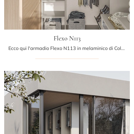
Flexo N113
Ecco qui l'armadio Flexo N113 in melaminico di Colombini Casa! Un ricco catalogo di armadi cabine armadio con ante battenti.