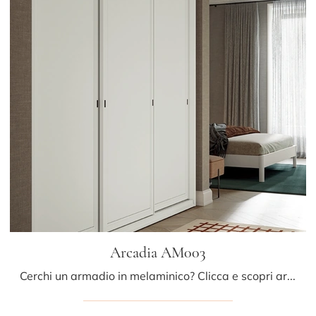
Arcadia AM003
Cerchi un armadio in melaminico? Clicca e scopri armadiature a muro con ante scorrevoli di Colombini Casa.