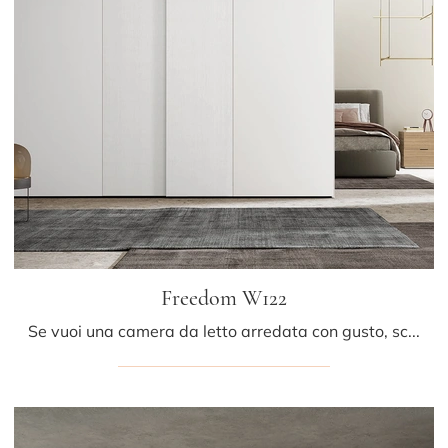
Freedom W122
Se vuoi una camera da letto arredata con gusto, scegli l'armadio Freedom W122 con ante scorrevoli di Colombini Casa!