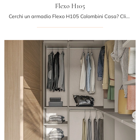
Flexo H105
Cerchi un armadio Flexo H105 Colombini Casa? Clicca subito! Gli armadi cabine armadio con ante scorrevoli ti aspettano.