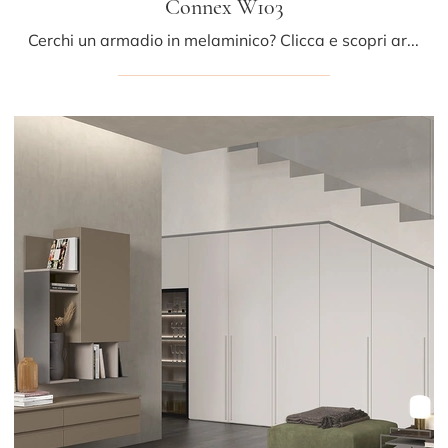
Connex W103
Cerchi un armadio in melaminico? Clicca e scopri armadiature cabine armadio con ante scorrevoli di Colombini Casa.