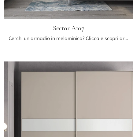
Sector A107
Cerchi un armadio in melaminico? Clicca e scopri armadi su misura con ante scorrevoli di Colombini Casa.