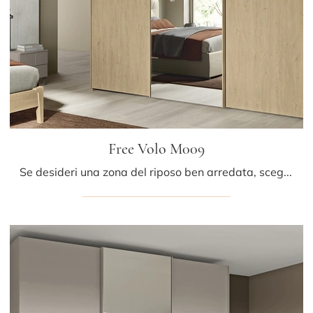
Free Volo M009
Se desideri una zona del riposo ben arredata, scegli l'armadio Free Volo M009 con ante scorrevoli di Colombini Casa!