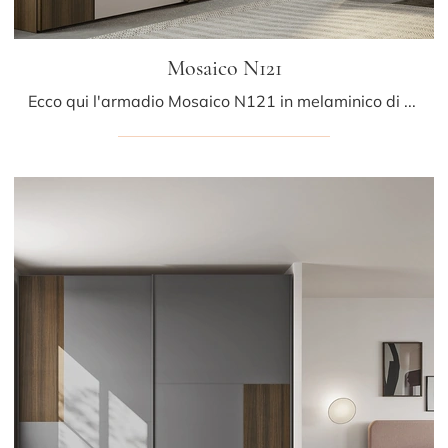
Mosaico N121
Ecco qui l'armadio Mosaico N121 in melaminico di Colombini Casa! Un ricco catalogo di armadi a muro con ante scorrevoli.