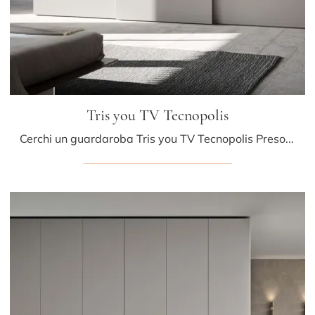
Tris you TV Tecnopolis
Cerchi un guardaroba Tris you TV Tecnopolis Presotto? Clicca subito! Gli armadi a muro con ante scorrevoli ti aspettano.