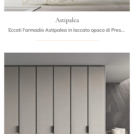
Astipalea
Eccoti l'armadio Astipalea in laccato opaco di Presotto! Una ricca gamma di armadi a muro con ante battenti.