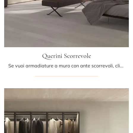
Querini Scorrevole
Se vuoi armadiature a muro con ante scorrevoli, clicca e scopri l'armadio Querini Scorrevole di Presotto in laccato opaco.