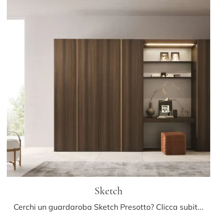
Sketch
Cerchi un guardaroba Sketch Presotto? Clicca subito! Gli armadi a muro con ante battenti ti aspettano.