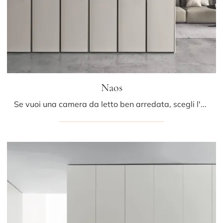
Naos
Se vuoi una camera da letto ben arredata, scegli l'armadio Naos con ante battenti di Presotto!