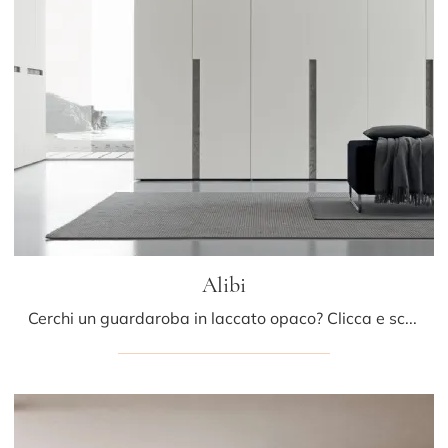
Alibi
Cerchi un guardaroba in laccato opaco? Clicca e scopri armadi a muro con ante battenti di Presotto.