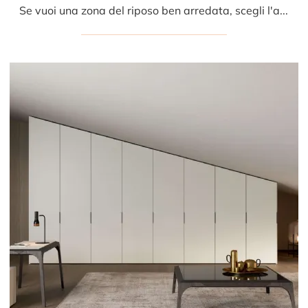
Se vuoi una zona del riposo ben arredata, scegli l'armadio Tecnopolis Free Cabina Armadio con ante battenti di Presotto!