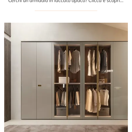
Cerchi un armadio in laccato opaco? Clicca e scopri armadiature a muro con ante battenti di Presotto.