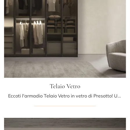
Telaio Vetro
Eccoti l'armadio Telaio Vetro in vetro di Presotto! Un ricco catalogo di armadi a muro con ante battenti.