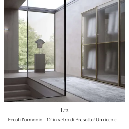
L12
Eccoti l'armadio L12 in vetro di Presotto! Un ricco catalogo di armadi a muro con ante scorrevoli.