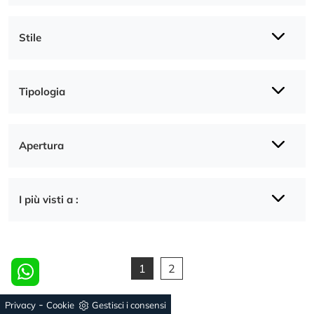
Stile
Tipologia
Apertura
I più visti a :
1
2
-
Privacy
Cookie
Gestisci i consensi