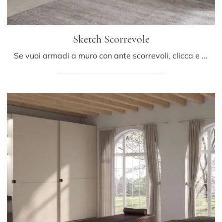
Sketch Scorrevole
Se vuoi armadi a muro con ante scorrevoli, clicca e scopri l'armadio Sketch Scorrevole di Presotto in legno.