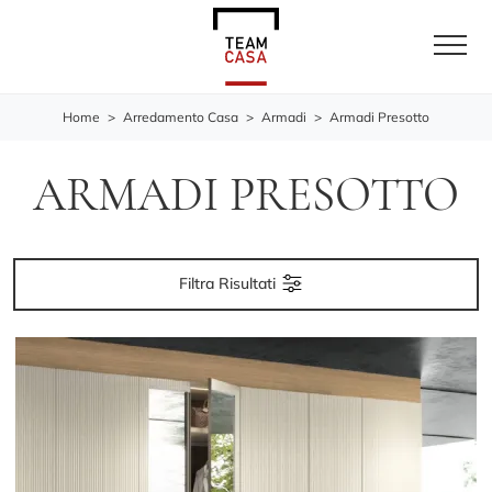
Home
>
Arredamento Casa
>
Armadi
>
Armadi Presotto
ARMADI PRESOTTO
Filtra Risultati