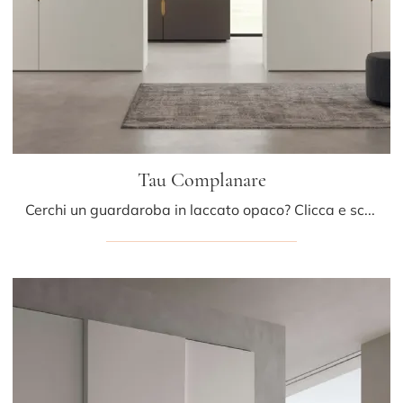
Tau Complanare
Cerchi un guardaroba in laccato opaco? Clicca e scopri armadi a muro con ante scorrevoli di Presotto.