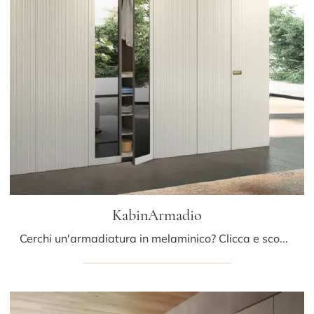
KabinArmadio
Cerchi un'armadiatura in melaminico? Clicca e scopri armadiature a muro con ante a soffietto di Presotto.