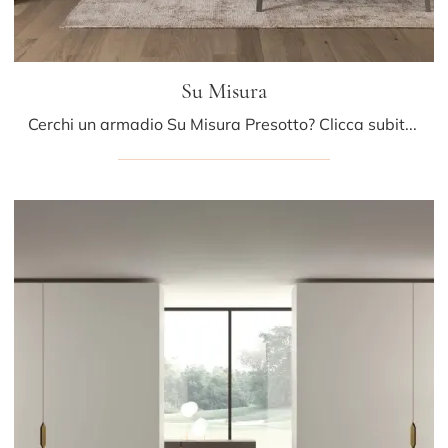
Su Misura
Cerchi un armadio Su Misura Presotto? Clicca subito! Gli armadi per mansarde con ante battenti ti aspettano.