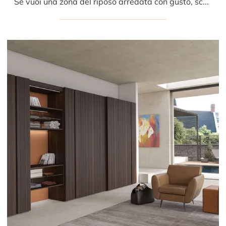
Se vuoi una zona del riposo arredata con gusto, scegli l'armadio Liscia Scorrevole con ante scorrevoli di Presotto!