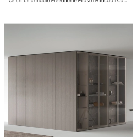
Cerchi un armadio Freedhome Pilastri Bifacciali Caccaro? Clicca subito! Gli armadi su misura con ante battenti ti attendono.