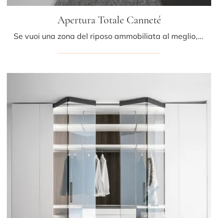
Apertura Totale Canneté
Se vuoi una zona del riposo ammobiliata al meglio, scegli l'armadio Apertura Totale Canneté con ante a soffietto di Caccaro!