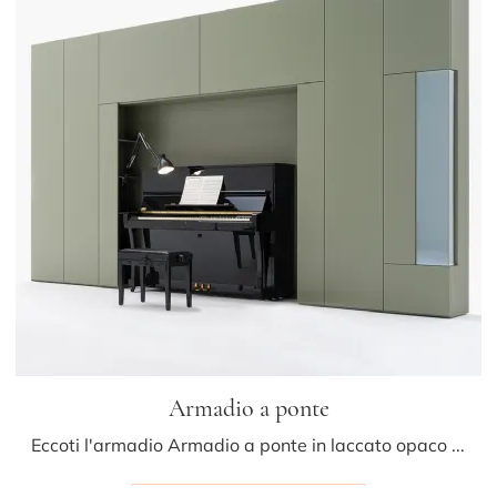
Armadio a ponte
Eccoti l'armadio Armadio a ponte in laccato opaco di Caccaro! Una ricca gamma di armadi a ponte con ante battenti.