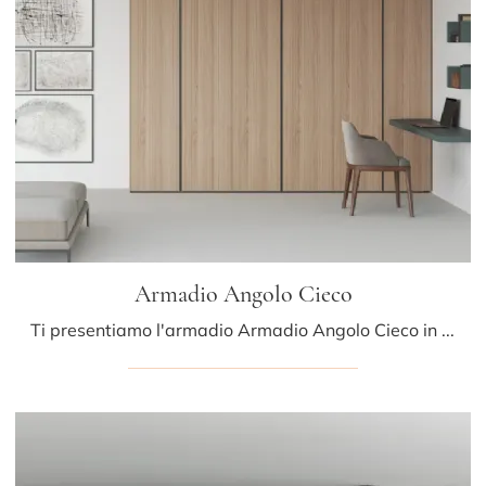
Armadio Angolo Cieco
Ti presentiamo l'armadio Armadio Angolo Cieco in legno di Caccaro! Un ricco catalogo di armadi su misura con ante battenti.