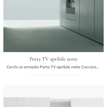
Porta TV apribile notte
Cerchi un armadio Porta TV apribile notte Caccaro? Clicca subito! Gli armadi a muro con ante battenti ti attendono.