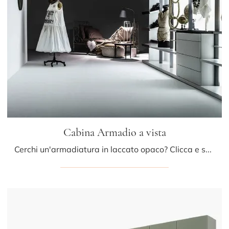
Cabina Armadio a vista
Cerchi un'armadiatura in laccato opaco? Clicca e scopri armadi cabine armadio con ante scorrevoli di Caccaro.