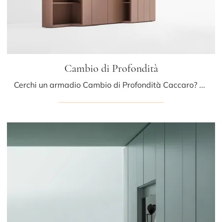
Cambio di Profondità
Cerchi un armadio Cambio di Profondità Caccaro? Clicca subito! Gli armadi su misura con ante battenti ti attendono.