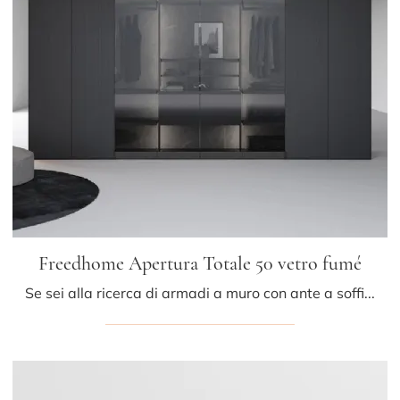
Freedhome Apertura Totale 50 vetro fumé
Se sei alla ricerca di armadi a muro con ante a soffietto, clicca e scopri l'armadio Freedhome Apertura Totale 50 vetro fumé di Caccaro in legno ...