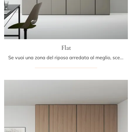
Flat
Se vuoi una zona del riposo arredata al meglio, scegli l'armadio Flat con ante battenti di Caccaro!