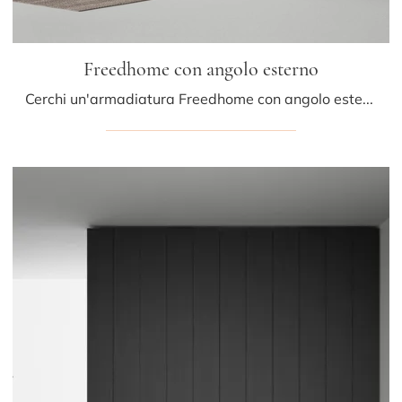
Freedhome con angolo esterno
Cerchi un'armadiatura Freedhome con angolo esterno Caccaro? Clicca subito! Gli armadi ad angolo con ante battenti ti attendono.