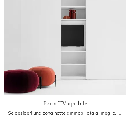
Porta TV apribile
Se desideri una zona notte ammobiliata al meglio, scegli l'armadio Porta TV apribile con ante scorrevoli di Caccaro!