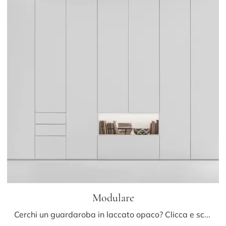
Modulare
Cerchi un guardaroba in laccato opaco? Clicca e scopri armadiature a muro con ante battenti di Caccaro.