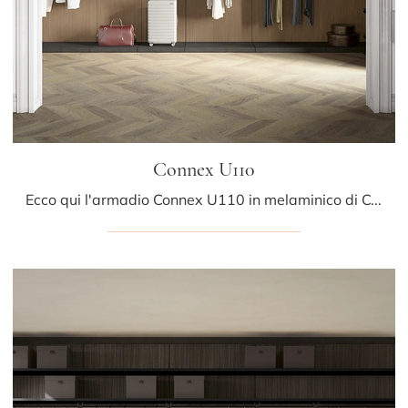
Connex U110
Ecco qui l'armadio Connex U110 in melaminico di Colombini Casa! Una ricca gamma di armadi cabine armadio con ante scorrevoli.