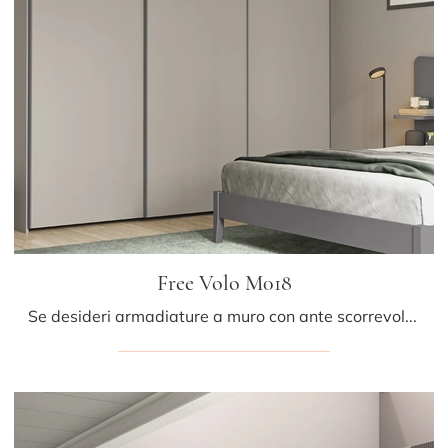
Free Volo M018
Se desideri armadiature a muro con ante scorrevoli, clicca e scopri l'armadio Free Volo M018 di Colombini Casa in melaminico.