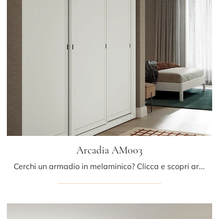
Arcadia AM003
Cerchi un armadio in melaminico? Clicca e scopri armadiature a muro con ante scorrevoli di Colombini Casa.