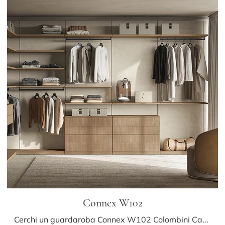
Connex W102
Cerchi un guardaroba Connex W102 Colombini Casa? Clicca subito! Gli armadi cabine armadio con ante scorrevoli ti aspettano.