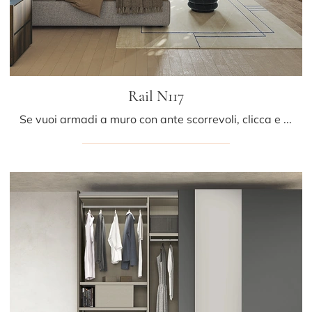
Rail N117
Se vuoi armadi a muro con ante scorrevoli, clicca e scopri l'armadio Rail N117 di Colombini Casa in melaminico.