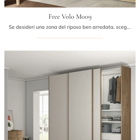
Free Volo M009
Se desideri una zona del riposo ben arredata, scegli l'armadio Free Volo M009 con ante scorrevoli di Colombini Casa!