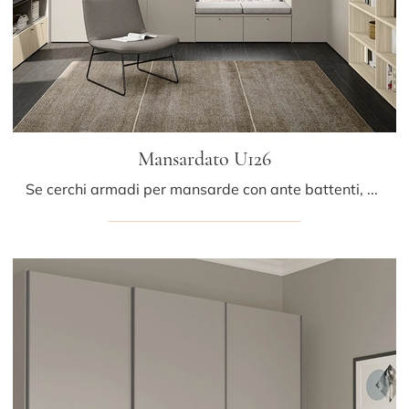
Mansardato U126
Se cerchi armadi per mansarde con ante battenti, clicca e scopri l'armadio Mansardato U126 di Colombini Casa in melaminico.