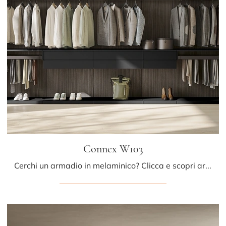
Connex W103
Cerchi un armadio in melaminico? Clicca e scopri armadiature cabine armadio con ante scorrevoli di Colombini Casa.