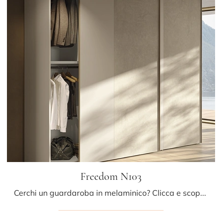
Freedom N103
Cerchi un guardaroba in melaminico? Clicca e scopri armadi a muro con ante scorrevoli di Colombini Casa.