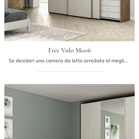
Free Volo M006
Se desideri una camera da letto arredata al meglio, scegli l'armadio Free Volo M006 con ante scorrevoli di Colombini Casa!