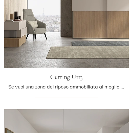
Cutting U113
Se vuoi una zona del riposo ammobiliata al meglio, scegli l'armadio Cutting U113 con ante scorrevoli di Colombini Casa!