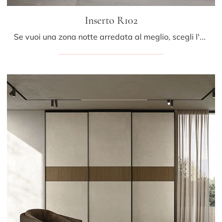
Inserto R102
Se vuoi una zona notte arredata al meglio, scegli l'armadio Inserto R102 con ante scorrevoli di Colombini Casa!