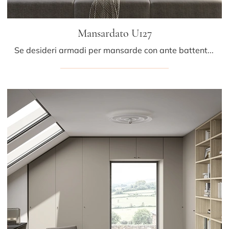
Mansardato U127
Se desideri armadi per mansarde con ante battenti, clicca e scopri l'armadio Mansardato U127 di Colombini Casa in melaminico.