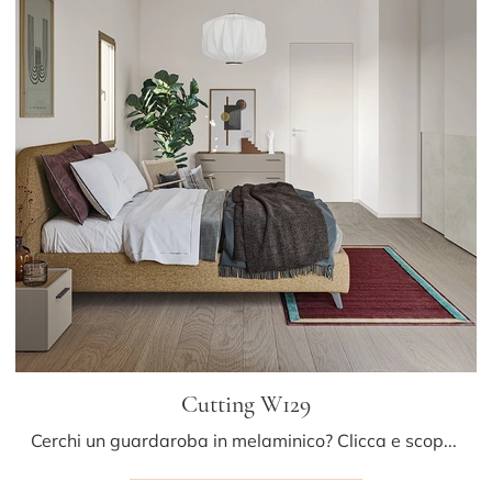
Cutting W129
Cerchi un guardaroba in melaminico? Clicca e scopri armadiature a muro con ante scorrevoli di Colombini Casa.