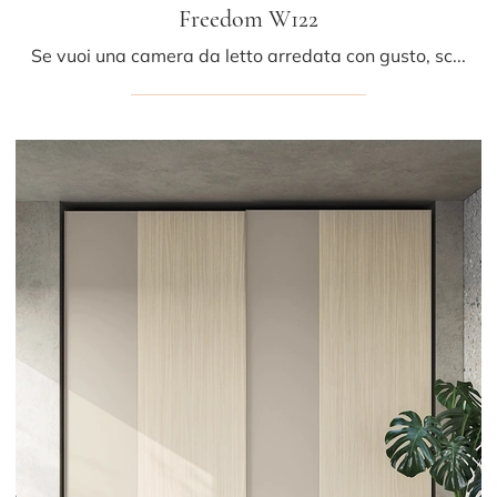
Freedom W122
Se vuoi una camera da letto arredata con gusto, scegli l'armadio Freedom W122 con ante scorrevoli di Colombini Casa!