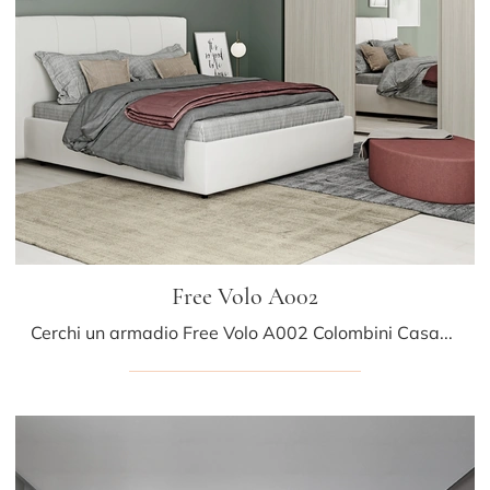
Free Volo A002
Cerchi un armadio Free Volo A002 Colombini Casa? Clicca subito! Gli armadi a muro con ante scorrevoli ti aspettano.