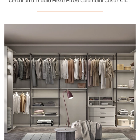
Cerchi un armadio Flexo H105 Colombini Casa? Clicca subito! Gli armadi cabine armadio con ante scorrevoli ti aspettano.