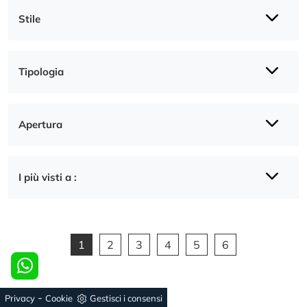
Stile
Tipologia
Apertura
I più visti a :
1
2
3
4
5
6
-
Privacy
Cookie
Gestisci i consensi