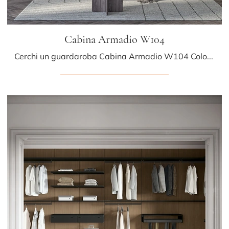
Cabina Armadio W104
Cerchi un guardaroba Cabina Armadio W104 Colombini Casa? Clicca subito! Gli armadi cabine armadio con ante scorrevoli ti attendono.