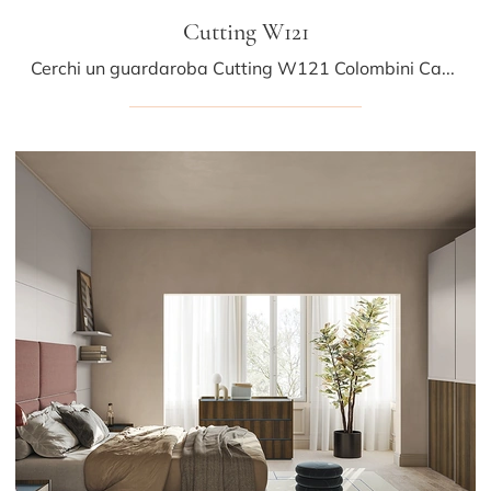
Cutting W121
Cerchi un guardaroba Cutting W121 Colombini Casa? Clicca subito! Gli armadi a muro con ante scorrevoli ti attendono.