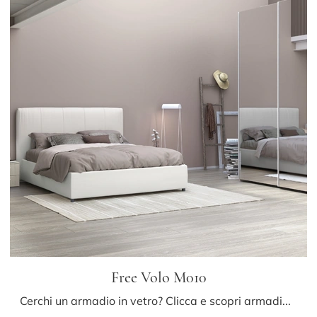
Free Volo M010
Cerchi un armadio in vetro? Clicca e scopri armadiature a muro con ante scorrevoli di Colombini Casa.