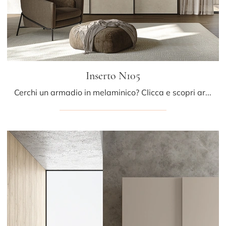
Inserto N105
Cerchi un armadio in melaminico? Clicca e scopri armadiature a muro con ante scorrevoli di Colombini Casa.