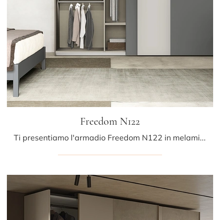
Freedom N122
Ti presentiamo l'armadio Freedom N122 in melaminico di Colombini Casa! Una ricca gamma di armadi a muro con ante scorrevoli.